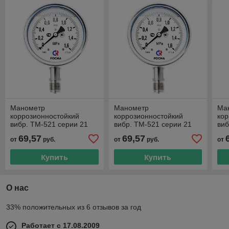
Манометр
Манометр
Ма
коррозионностойкий
коррозионностойкий
кор
вибр. ТМ-521 серии 21
вибр. ТМ-521 серии 21
виб
0…0,1МПа М20×1,5 или
0…0,16МПа М20×1,5 или
0…
69,57
69,57
от
руб.
от
руб.
от
G½ радиальный штуцер
G½ радиальный штуцер
G½
Купить
Купить
О нас
33% положительных из 6 отзывов за год
Работает с 17.08.2009