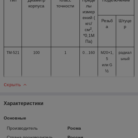
корпуса
точности
лы
измер
ений (
Резьб
Штуце
кгс/
а
р
²
см
,
*0,1М
Па)
ТМ-521
100
1
0…160
М20×1,
радиал
5
ьный
или G
½
Скрыть
Характеристики
Основные
Производитель
Росма
Страна производитель
Россия