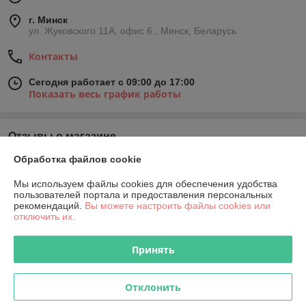
г. Минск
ул. Жуковского 11А, офис 6., Минск, Беларусь
Контакты
Сегодня работает с 09:00 до 17:00
Показать весь график работы
Отзывы о магазине
Обработка файлов cookie
У компании пока нет отзывов, добавьте первый
Мы используем файлы cookies для обеспечения удобства
пользователей портала и предоставления персональных
О нас
рекомендаций.
Вы можете настроить файлы cookies или
отключить их.
Контакты
Принять
Доставка и оплата
Отклонить
График работы