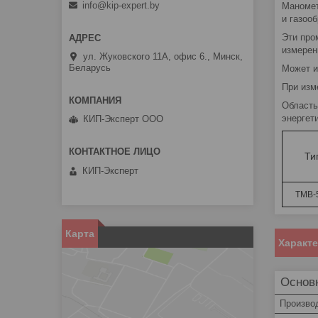
info@kip-expert.by
Маномет
и газоо
Эти про
измерен
ул. Жуковского 11А, офис 6., Минск,
Беларусь
Может и
При изм
Область
энергет
КИП-Эксперт ООО
Ти
КИП-Эксперт
ТМВ-
Карта
Характ
Основ
Произво