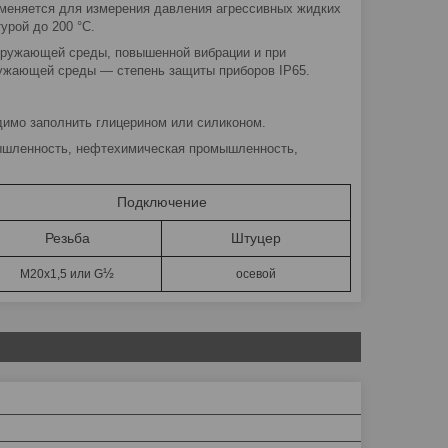
меняется для измерения давления агрессивных жидких
урой до 200 °C.
кружающей среды, повышенной вибрации и при
ружающей среды — степень защиты приборов IP65.
димо заполнить глицерином или силиконом.
ышленность, нефтехимическая промышленность,
Подключение
Резьба
Штуцер
½
М20х1,5 или G
осевой