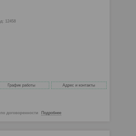
од:
12458
График работы
Адрес и контакты
й
по договоренности
Подробнее