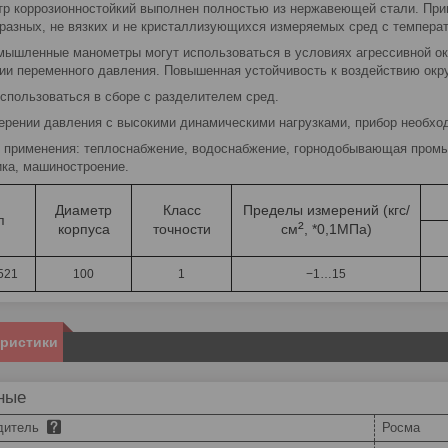
р коррозионностойкий выполнен полностью из нержавеющей стали. При
бразных, не вязких и не кристаллизующихся измеряемых сред с температ
мышленные манометры могут использоваться в условиях агрессивной о
ии переменного давления. Повышенная устойчивость к воздействию ок
спользоваться в сборе с разделителем сред.
ерении давления с высокими динамическими нагрузками, прибор необхо
 применения: теплоснабжение, водоснабжение, горнодобывающая пром
ика, машиностроение.
Диаметр
Класс
Пределы измерений (кгс/
п
²
корпуса
точности
см
, *0,1МПа)
521
100
1
−1…15
еристики
ные
дитель
Росма