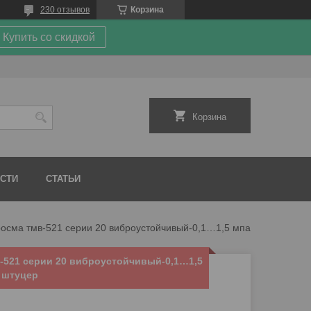
230 отзывов
Корзина
Купить со скидкой
Корзина
СТИ
СТАТЬИ
Мановакуумметр росма тмв-521 серии 20 виброустойчивый-0,1…1,5 мпа м20х1,5 или g½ осевой штуцер
521 серии 20 виброустойчивый-0,1…1,5
 штуцер