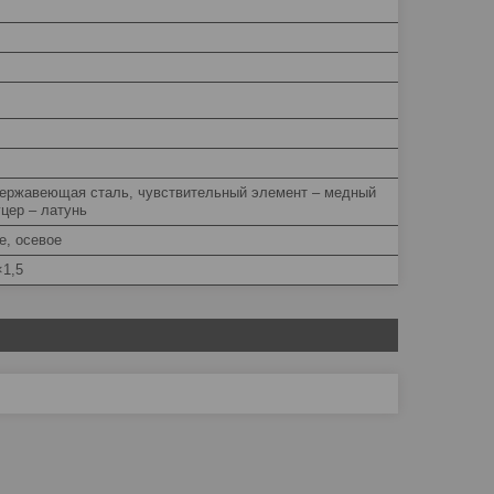
нержавеющая сталь, чувствительный элемент – медный
цер – латунь
е, осевое
×1,5