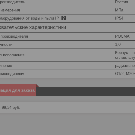
производитель
Россия
 измерения
МПа
оборудования от воды и пыли IP
IP54
вательские характеристики
 производителя
РОСМА
очности
1,0
Корпус – 
л исполнения
сплав, шту
инение
радиально
присоединения
G1/2, M20
ация для заказа
 99,34
руб.