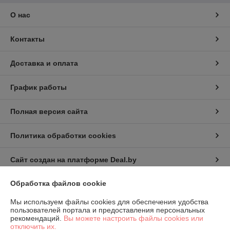
О нас
Контакты
Доставка и оплата
График работы
Полная версия сайта
Политика обработки cookies
Сайт создан на платформе Deal.by
Обработка файлов cookie
Информация для покупателя
Мы используем файлы cookies для обеспечения удобства
Юридическое лицо:
КИП-Эксперт ООО
пользователей портала и предоставления персональных
220007, г. Минск, ул. Жуковского, 11А, пом. №6
рекомендаций.
Вы можете настроить файлы cookies или
отключить их.