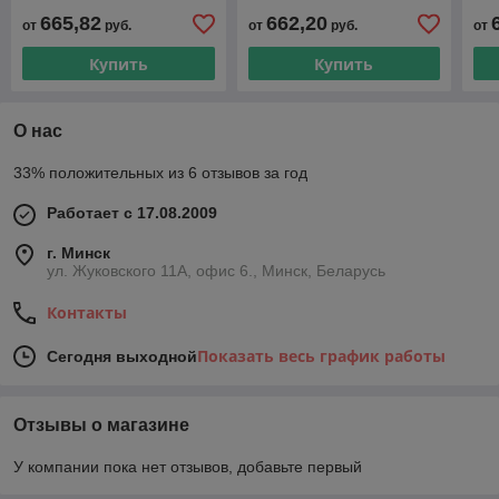
FTV120601401R2K
FTV220501401R2K
FT
665,82
662,20
от
руб.
от
руб.
от
Купить
Купить
О нас
33% положительных из 6 отзывов за год
Работает с 17.08.2009
г. Минск
ул. Жуковского 11А, офис 6., Минск, Беларусь
Контакты
Показать весь график работы
Сегодня выходной
Отзывы о магазине
У компании пока нет отзывов, добавьте первый