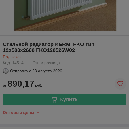
Стальной радиатор KERMI FKO тип
12х500х2600 FKO120526W02
Под заказ
Код: 14514
Опт и розница
Отправка с
23 августа 2026
890,17
от
руб.
Купить
Оптовые цены