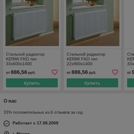
Стальной радиатор
Стальной радиатор
Ст
KERMI FKO тип
KERMI FKO тип
KE
33х600х1400
22х900х1400
33
FKO330614W02
FKO220914W02
FK
886,56
886,56
от
руб.
от
руб.
от
Купить
Купить
О нас
33% положительных из 6 отзывов за год
Работает с 17.08.2009
г. Минск