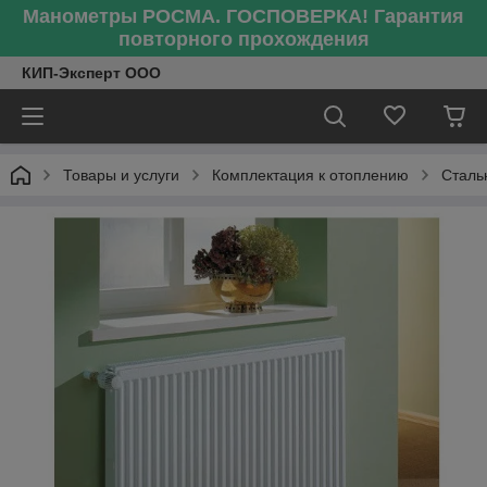
Манометры РОСМА. ГОСПОВЕРКА! Гарантия
повторного прохождения
КИП-Эксперт ООО
Товары и услуги
Комплектация к отоплению
Сталь