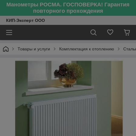
Манометры РОСМА. ГОСПОВЕРКА! Гарантия
повторного прохождения
КИП-Эксперт ООО
Товары и услуги
Комплектация к отоплению
Сталь