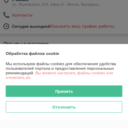
ул. Жуковского 11А, офис 6., Минск, Беларусь
Контакты
Показать весь график работы
Сегодня выходной
Отзывы о магазине
Обработка файлов cookie
У компании пока нет отзывов, добавьте первый
Мы используем файлы cookies для обеспечения удобства
пользователей портала и предоставления персональных
О нас
рекомендаций.
Вы можете настроить файлы cookies или
отключить их.
Контакты
Принять
Доставка и оплата
Отклонить
График работы
Полная версия сайта