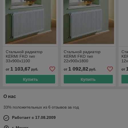
Стальной радиатор
Стальной радиатор
Ст
KERMI FKO тип
KERMI FKO тип
KE
33х900х1100
22х900х1800
12
FKO330911W02
FKO220918W02
FK
1 103,67
1 092,82
от
руб.
от
руб.
от
Купить
Купить
О нас
33% положительных из 6 отзывов за год
Работает с 17.08.2009
г. Минск