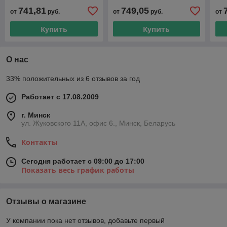
FTV330600901R2K
FTV330900501R2K
FT
741,81
749,05
от
руб.
от
руб.
от
Купить
Купить
О нас
33% положительных из 6 отзывов за год
Работает с 17.08.2009
г. Минск
ул. Жуковского 11А, офис 6., Минск, Беларусь
Контакты
Сегодня работает с 09:00 до 17:00
Показать весь график работы
Отзывы о магазине
У компании пока нет отзывов, добавьте первый