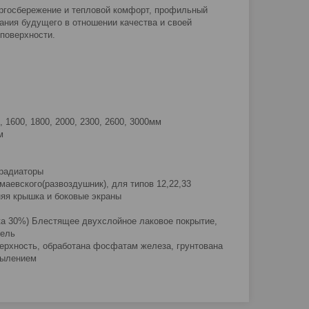
ергосбережение и тепловой комфорт, профильный
ания будущего в отношении качества и своей
 поверхности.
0, 1600, 1800, 2000, 2300, 2600, 3000мм
м
 радиаторы
маевского(развоздушник), для типов 12,22,33
няя крышка и боковые экраны
нка 30%) Блестящее двухслойное лаковое покрытие,
пель
ерхность, обработана фосфатам железа, грунтована
пылением