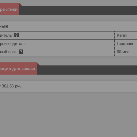
еристики
ные
дитель
Kermi
производитель
Германия
йный срок
60 мес
ация для заказа
 361,86
руб.