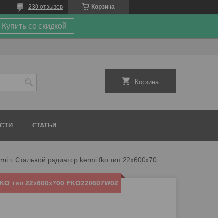
230 отзывов
Корзина
Купить со скидкой
Корзина
СТИ
СТАТЬИ
rmi
Стальной радиатор kermi fko тип 22х600х700 fko220607w02
KO тип 22х600х700 FKO220607W02