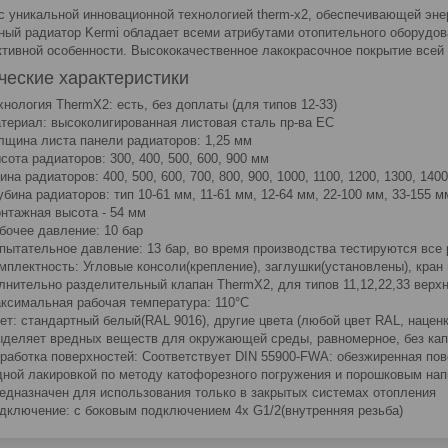
с уникальной инновационной технологией therm-x2, обеспечивающей эн
ный радиатор Kermi обладает всеми атрибутами отопительного оборудов
ктивной особенности. Высококачественное лакокрасочное покрытие всей
ческие характеристики
хнология ThermX2: есть, без доплаты (для типов 12-33)
териал: высоколигированная листовая сталь пр-ва ЕС
лщина листа панели радиаторов: 1,25 мм
сота радиаторов: 300, 400, 500, 600, 900 мм
ина радиаторов: 400, 500, 600, 700, 800, 900, 1000, 1100, 1200, 1300, 140
убина радиаторов: тип 10-61 мм, 11-61 мм, 12-64 мм, 22-100 мм, 33-155 м
нтажная высота - 54 мм
бочее давление: 10 бар
пытательное давление: 13 бар, во время производства тестируются все
мплектность: Угловые консоли(крепление), заглушки(установлены), кран 
лнительно разделительный клапан ThermX2, для типов 11,12,22,33 верх
ксимальная рабочая температура: 110°С
ет: стандартный белый(RAL 9016), другие цвета (любой цвет RAL, наце
ыделяет вредных веществ для окружающей среды, равномерное, без ка
работка поверхностей: Соответствует DIN 55900-FWA: обезжиренная пов
дной лакировкой по методу катофорезного погружения и порошковым на
едназначен для использования только в закрытых системах отопления
дключение: с боковым подключением 4x G1/2(внутренняя резьба)