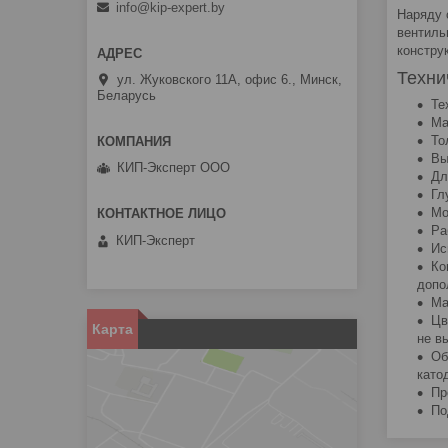
info@kip-expert.by
Наряду 
вентиль
констру
Техни
ул. Жуковского 11А, офис 6., Минск,
Беларусь
Те
Ма
То
Вы
КИП-Эксперт ООО
Дл
Гл
Мо
Ра
КИП-Эксперт
Ис
Ко
допо
Ма
Цв
Карта
не в
Об
като
Пр
По