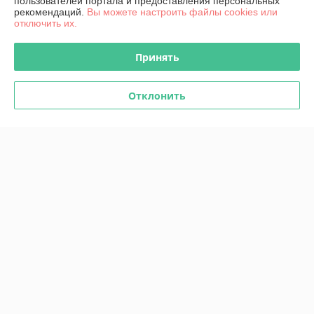
пользователей портала и предоставления персональных
ул. Жуковского 11А, офис 6., Минск, Беларусь
рекомендаций.
Вы можете настроить файлы cookies или
отключить их.
Контакты
Принять
Сегодня работает с 09:00 до 17:00
Показать весь график работы
Отклонить
Отзывы о магазине
У компании пока нет отзывов, добавьте первый
О нас
Контакты
Доставка и оплата
График работы