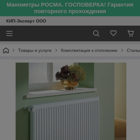
Манометры РОСМА. ГОСПОВЕРКА! Гарантия
повторного прохождения
КИП-Эксперт ООО
Товары и услуги
Комплектация к отоплению
Сталь