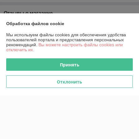
Отзывы о магазине
Обработка файлов cookie
У компании пока нет отзывов, добавьте первый
Мы используем файлы cookies для обеспечения удобства
пользователей портала и предоставления персональных
О нас
рекомендаций.
Вы можете настроить файлы cookies или
отключить их.
Контакты
Принять
Доставка и оплата
Отклонить
График работы
Полная версия сайта
Политика обработки cookies
Сайт создан на платформе Deal.by