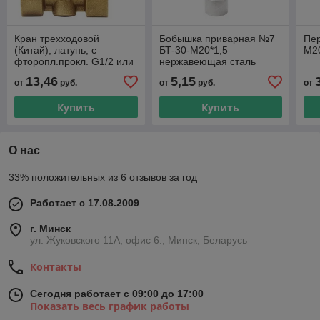
Кран трехходовой
Бобышка приварная №7
Пе
(Китай), латунь, с
БТ-30-М20*1,5
М20
фторопл.прокл. G1/2 или
нержавеющая сталь
М20х1,5
13,46
5,15
от
руб.
от
руб.
от
Купить
Купить
О нас
33% положительных из 6 отзывов за год
Работает с 17.08.2009
г. Минск
ул. Жуковского 11А, офис 6., Минск, Беларусь
Контакты
Сегодня работает с 09:00 до 17:00
Показать весь график работы