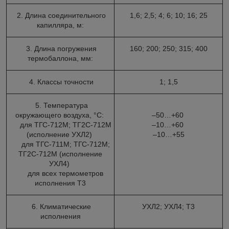
2. Длина соединительного
1,6; 2,5; 4; 6; 10; 16; 25
капилляра, м:
3. Длина погружения
160; 200; 250; 315; 400
термобаллона, мм:
4. Классы точности
1; 1,5
5. Температура
окружающего воздуха, °С:
–50…+60
для ТГС-712М; ТГ2С-712М
–10…+60
(исполнение УХЛ2)
–10…+55
для ТГС-711М; ТГС-712М;
ТГ2С-712М (исполнение
УХЛ4)
для всех термометров
исполнения Т3
6. Климатические
УХЛ2; УХЛ4; Т3
исполнения