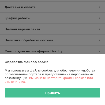
Доставка и оплата
График работы
Полная версия сайта
Политика обработки cookies
Сайт создан на платформе Deal.by
Обработка файлов cookie
Информация для покупателя
Мы используем файлы cookies для обеспечения удобства
Юридическое лицо:
КИП-Эксперт ООО
пользователей портала и предоставления персональных
220007, г. Минск, ул. Жуковского, 11А, пом. №6
рекомендаций.
Вы можете настроить файлы cookies или
отключить их.
Регистрационный номер ЕГР: 191501141
УНП: 191501141
Принять
Регистрационный орган: Администрация Октябрьского района
г.Минска