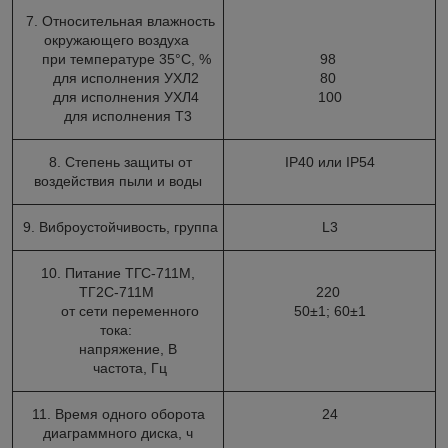
7. Относительная влажность
окружающего воздуха
при температуре 35°С, %
98
для исполнения УХЛ2
80
для исполнения УХЛ4
100
для исполнения Т3
8. Степень защиты от
IP40 или IP54
воздействия пыли и воды
9. Виброустойчивость, группа
L3
10. Питание ТГС-711М,
ТГ2С-711М
220
от сети переменного
50±1; 60±1
тока:
напряжение, В
частота, Гц
11. Время одного оборота
24
диаграммного диска, ч