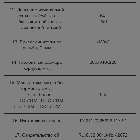
12. Давление измеряемой
среды, кгс/см2, до
64
без защитной гильзы
250
с защитной гильзой
13. Присоединительная
М33х2
резьба, D, мм
14. Габаритные размеры
280х340х125
корпуса, мм:
15. Масса термометра без
термосистемы,
кг, не более:
6,5
ТГС-711М, ТГ2С-711М,
ТГС-712М, ТГ2С-712М
16. Изготавливаются по
ТУ 311-0225626.117-91
17. Свидетельство об
RU.C.32.004.A № 42072