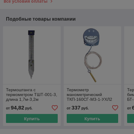
Все условия оплаты
Подобные товары компании
Термоштанга с
Термометр
Те
термометром ТШТ-001-3,
манометрический
би
длина 1,7м-3,2м
ТКП-160СГ-М3-1-УХЛ2
БТ-
0...120С,2,5-0,6м-160А Н-
М20
94,82
337
от
руб.
от
руб.
от
Ш
ра
Купить
Купить