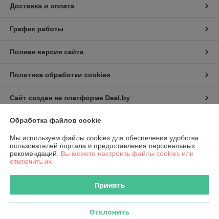
Доставка и оплата
График работы
Полная версия сайта
Политика обработки cookies
Сайт создан на платформе Deal.by
Обработка файлов cookie
Информация для покупателя
Мы используем файлы cookies для обеспечения удобства
Юридическое лицо:
КИП-Эксперт ООО
пользователей портала и предоставления персональных
220007, г. Минск, ул. Жуковского, 11А, пом. №6
рекомендаций.
Вы можете настроить файлы cookies или
отключить их.
Регистрационный номер ЕГР: 191501141
УНП: 191501141
Принять
Регистрационный орган: Администрация Октябрьского района
г.Минска
Отклонить