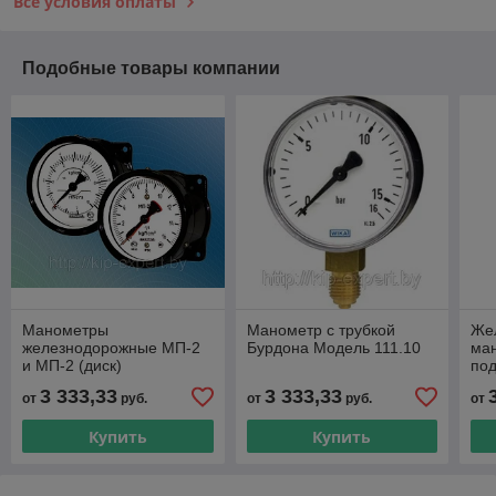
Все условия оплаты
Подобные товары компании
Манометры
Манометр с трубкой
Же
железнодорожные МП-2
Бурдона Модель 111.10
ма
и МП-2 (диск)
под
ци
3 333,33
3 333,33
от
руб.
от
руб.
от
Купить
Купить