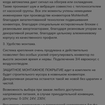
когда автоматика дает сигнал на обогрев или охлаждение.
Также проникает шум и вибрация совместно с теплоносителем
от насосной группы. Все эти моменты учтены немецкими
инженерами при производстве конвекторов Mohlenhoff,
благодаря запатентованной технологии подвешивания
конвектора, благодаря специальным юстировочным блокам с
резиновыми амортизаторами, благодаря резиновым упорам на
декоративной решетке, благодаря цельному алюминиевому
корпусу из качественного профиля.
3. Удобство монтажа.
Система крепления очень продумана и действительно
позволяет без особых усилий отрегулировать конвектор по
высоте экономя время и нервы. Подключение 3/4 евроконус с
воздухоотводом.
ЗАЩИТНОЕ МОНТАЖНОЕ ПОКРЫТИЕ идет в комплекте не
будет строительного мусора в новеньком конвекторе.
Декоративная решетка останется такой же новой без царапин и
чистой.
Возможность выбора при заказе любого доступного
напряжения питания, в случае принудительной конвекции,
доступны: 0-10V; 24V; 230V;
Регуляторы температуры и термический сервопривод Альфа