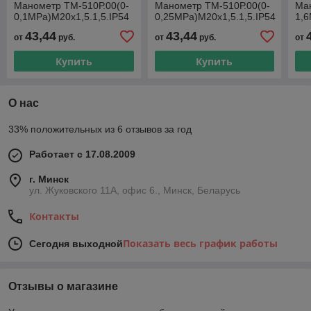
Манометр ТМ-510Р.00(0-
Манометр ТМ-510Р.00(0-
Ман
0,1МРа)М20х1,5.1,5.IP54
0,25МРа)М20х1,5.1,5.IP54
1,6
43,44
43,44
от
руб.
от
руб.
от
Купить
Купить
О нас
33% положительных из 6 отзывов за год
Работает с 17.08.2009
г. Минск
ул. Жуковского 11А, офис 6., Минск, Беларусь
Контакты
Показать весь график работы
Сегодня выходной
Отзывы о магазине