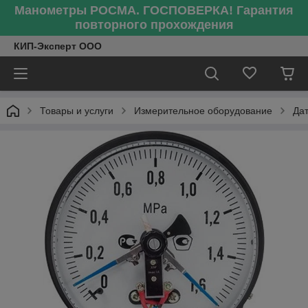
Манометры РОСМА. ГОСПОВЕРКА! Гарантия
повторного прохождения
КИП-Эксперт ООО
Товары и услуги
Измерительное оборудование
Да