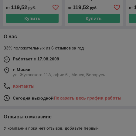
0,6МРа)М20х1,5.1,5
0,1МРа)М20х1,5.1,5
4МР
119,52
119,52
от
руб.
от
руб.
от
Купить
Купить
О нас
33% положительных из 6 отзывов за год
Работает с 17.08.2009
г. Минск
ул. Жуковского 11А, офис 6., Минск, Беларусь
Контакты
Показать весь график работы
Сегодня выходной
Отзывы о магазине
У компании пока нет отзывов, добавьте первый